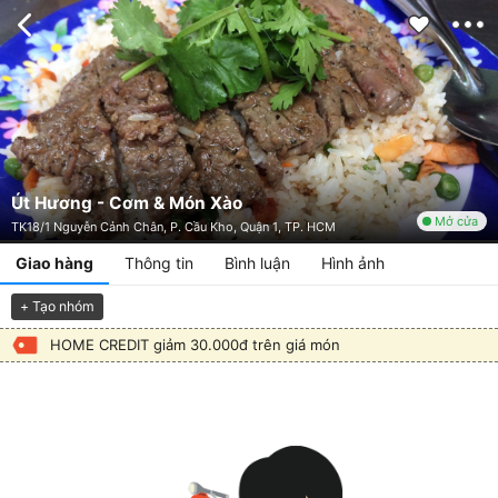
Út Hương - Cơm & Món Xào
Mở cửa
TK18/1 Nguyễn Cảnh Chân, P. Cầu Kho, Quận 1, TP. HCM
Giao hàng
Thông tin
Bình luận
Hình ảnh
+ Tạo nhóm
HOME CREDIT giảm 30.000đ trên giá món