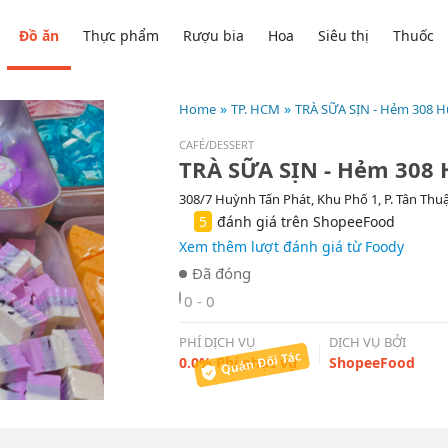
Đồ ăn
Thực phẩm
Rượu bia
Hoa
Siêu thị
Thuốc
Home
TP. HCM
TRÀ SỮA SỊN - Hẻm 308 H
CAFÉ/DESSERT
TRÀ SỮA SỊN - Hẻm 308 
308/7 Huỳnh Tấn Phát, Khu Phố 1, P. Tân Thu
5
đánh giá trên ShopeeFood
Xem thêm lượt đánh giá từ Foody
0 - 0
PHÍ DỊCH VỤ
DỊCH VỤ BỞI
0.0% Phí phục vụ
ShopeeFood