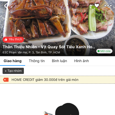
Yêu thích
Thân Thiệu Nhiên - Vịt Quay Sốt Tiêu Xanh Hong Kong
Mở cửa
63C Phạm Văn Hai, P. 3, Tân Bình, TP. HCM
Giao hàng
Thông tin
Bình luận
Hình ảnh
+ Tạo nhóm
HOME CREDIT giảm 30.000đ trên giá món