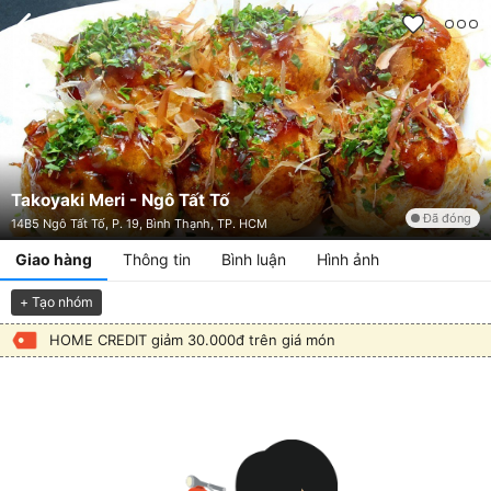
Takoyaki Meri - Ngô Tất Tố
Đã đóng
14B5 Ngô Tất Tố, P. 19, Bình Thạnh, TP. HCM
Giao hàng
Thông tin
Bình luận
Hình ảnh
+ Tạo nhóm
HOME CREDIT giảm 30.000đ trên giá món