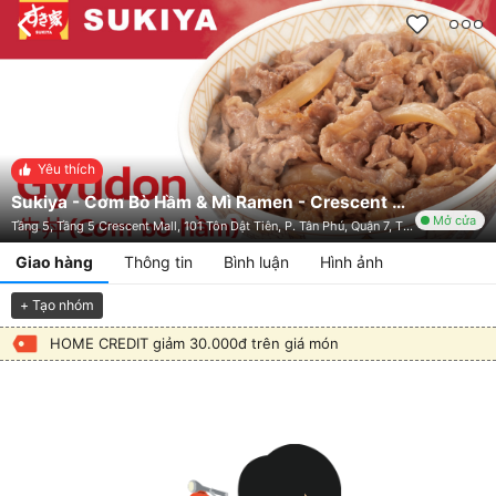
Yêu thích
Sukiya - Cơm Bò Hầm & Mì Ramen - Crescent Mall
Mở cửa
Tầng 5, Tầng 5 Crescent Mall, 101 Tôn Dật Tiên, P. Tân Phú, Quận 7, TP. HCM
Giao hàng
Thông tin
Bình luận
Hình ảnh
+ Tạo nhóm
HOME CREDIT giảm 30.000đ trên giá món