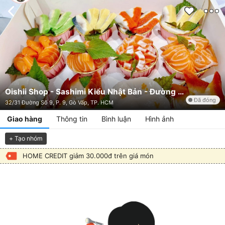
Oishii Shop - Sashimi Kiểu Nhật Bản - Đường Số 9
Đã đóng
32/31 Đường Số 9, P. 9, Gò Vấp, TP. HCM
Giao hàng
Thông tin
Bình luận
Hình ảnh
+ Tạo nhóm
HOME CREDIT giảm 30.000đ trên giá món