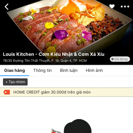
Louis Kitchen - Cơm Kiểu Nhật & Cơm Xá Xíu
Đã đóng
78/35 Đường Tôn Thất Thuyết, P. 16, Quận 4, TP. HCM
Giao hàng
Thông tin
Bình luận
Hình ảnh
+ Tạo nhóm
HOME CREDIT giảm 30.000đ trên giá món