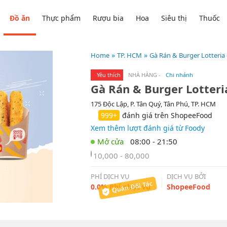
Đồ ăn
Thực phẩm
Rượu bia
Hoa
Siêu thị
Thuốc
Home
TP. HCM
Gà Rán & Burger Lotteria 
Yêu thích
NHÀ HÀNG
-
Chi nhánh
Gà Rán & Burger Lotteri
175 Độc Lập, P. Tân Quý, Tân Phú, TP. HCM
999+
đánh giá trên ShopeeFood
Xem thêm lượt đánh giá từ Foody
08:00 - 21:50
10,000 - 80,000
PHÍ DỊCH VỤ
DỊCH VỤ BỞI
0.0% Phí phục vụ
ShopeeFood