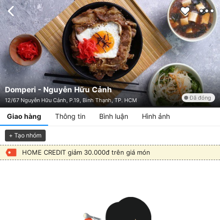
Domperi - Nguyễn Hữu Cảnh
Đã đóng
12/67 Nguyễn Hữu Cảnh, P.19, Bình Thạnh, TP. HCM
Giao hàng
Thông tin
Bình luận
Hình ảnh
+ Tạo nhóm
HOME CREDIT giảm 30.000đ trên giá món