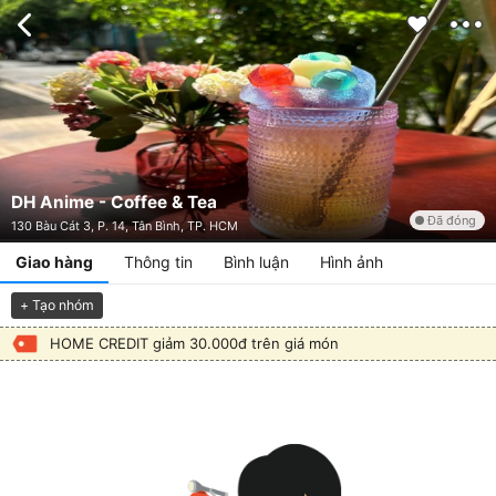
DH Anime - Coffee & Tea
Đã đóng
130 Bàu Cát 3, P. 14, Tân Bình, TP. HCM
Giao hàng
Thông tin
Bình luận
Hình ảnh
+ Tạo nhóm
HOME CREDIT giảm 30.000đ trên giá món