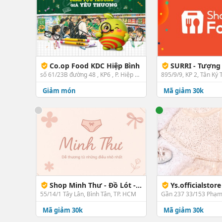
Co.op Food KDC Hiệp Bình
SURRI - Tượng Thạch Cao & Xịt Ngon CHIKCH
số 61/23B đường 48 , KP6 , P. Hiệp Bình Chánh, Thành Phố Thủ Đức, TP. HCM
Giảm món
Mã giảm 30k
Shop Minh Thư - Đồ Lót - Tây Lân
Ys.officialstore - Quần Áo 
55/14/1 Tây Lân, Bình Tân, TP. HCM
Mã giảm 30k
Mã giảm 30k