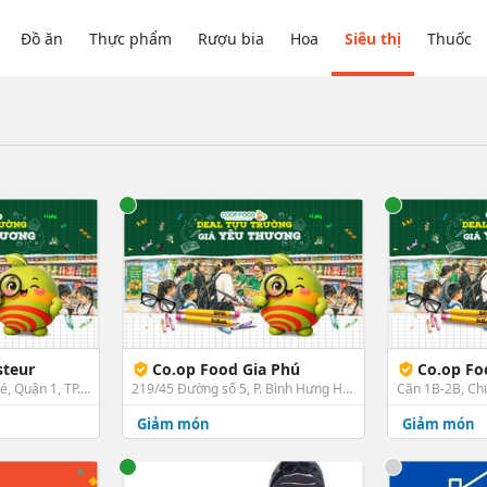
Đồ ăn
Thực phẩm
Rượu bia
Hoa
Siêu thị
Thuốc
steur
Co.op Food Gia Phú
Co.op Fo
95 Pasteur, P. Bến Nghé, Quận 1, TP. HCM
219/45 Đường số 5, P. Bình Hưng Hòa, Bình Tân, TP. HCM
Giảm món
Giảm món