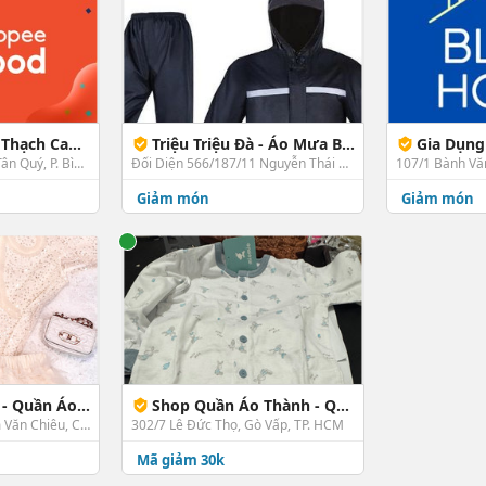
OI PAU'S - Tân Ký Tân Quý
Triệu Triệu Đà - Áo Mưa Bộ Cao Cấp, Khẩu Trang Y Tế & Khăn Giấy 1280 - Nguyễn Thái Sơn
Gia Dụng Blu
895/9/9, KP 2, Tân Ký Tân Quý, P. Bình Hưng Hòa A, Bình Tân, TP. HCM
Đối Diện 566/187/11 Nguyễn Thái Sơn, Gò Vấp, TP. HCM
Giảm món
Giảm món
- Chung Cư An Hội 3
Shop Quần Áo Thành - Quần Áo - Lê Đức Thọ
Gần 237 33/153 Phạm Văn Chiêu, Chung Cư An Hội 3, Gò Vấp, TP. HCM
302/7 Lê Đức Thọ, Gò Vấp, TP. HCM
Mã giảm 30k