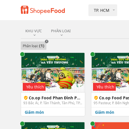
TP. HCM
KHU VỰC
PHÂN LOẠI
x
(1)
Phân loại:
Yêu thích
Yêu thích
Co.op Food Phan Đình Phùng
Co.op Food Pa
93 Bắc Ái, P. Tân Thành, Tân Phú, TP. HCM
Giảm món
Giảm món