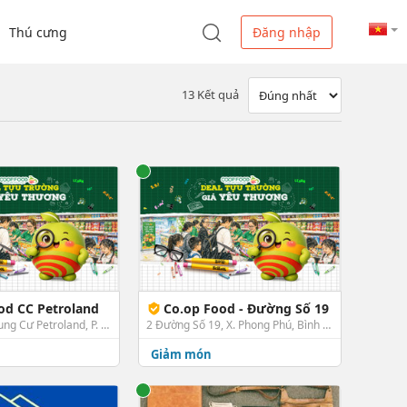
Thú cưng
Đăng nhập
13 Kết quả
od CC Petroland
Co.op Food - Đường Số 19
Căn 1B-2B, Chung Cư Petroland, P. Bình Trưng Đông, Thành Phố Thủ Đức, TP. HCM
2 Đường Số 19, X. Phong Phú, Bình Chánh, TP. HCM
Giảm món