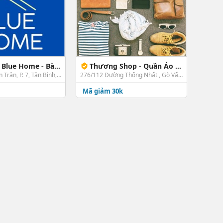
e Home - Bành Văn Trân
Thương Shop - Quần Áo - Đường Thống Nhất
107/1 Bành Văn Trân, P. 7, Tân Bình, TP. HCM
276/112 Đường Thống Nhất , Gò Vấp, TP. HCM
Mã giảm 30k